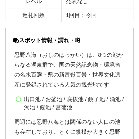
レベル
発表なし
巡礼回数
1回目：今回
スポット情報・謂れ・噂
忍野八海（おしのはっかい）は、8つの池か
らなる湧泉群で、国の天然記念物・環境省
の名水百選・県の新富嶽百景・世界文化遺
産に登録されている人気の観光地です。
出口池 / お釜池 / 底抜池 / 銚子池 / 涌池 /
濁池 / 鏡池 / 菖蒲池
周辺には忍野八海とは関係のない人口の池
も存在しており、とくに規模が大きく忍野